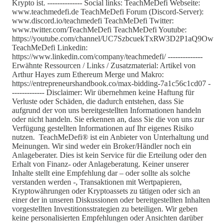
Krypto ist. -------------- Social links: TeachMeDefi Webseite:
www.teachmedefi.de TeachMeDefi Forum (Discord-Server):
www.discord.io/teachmedefi TeachMeDefi Twitter:
www.twitter.com/TeachMeDefi TeachMeDefi Youtube:
https://youtube.com/channel/UC7SzbcuekTxRW3D2P1aQ9Ow
TeachMeDefi Linkedin:
https://www.linkedin.com/company/teachmedefi/ --------------
Erwähnte Ressourcen / Links / Zusatzmaterial: Artikel von
Arthur Hayes zum Ethereum Merge und Makro:
https://entrepreneurshandbook.co/max-bidding-7a1c56c1cd07 -
------------- Disclaimer: Wir übernehmen keine Haftung für
Verluste oder Schäden, die dadurch entstehen, dass Sie
aufgrund der von uns bereitgestellten Informationen handeln
oder nicht handeln. Sie erkennen an, dass Sie die von uns zur
Verfügung gestellten Informationen auf Ihr eigenes Risiko
nutzen. TeachMeDefi® ist ein Anbieter von Unterhaltung und
Meinungen. Wir sind weder ein Broker/Händler noch ein
Anlageberater. Dies ist kein Service für die Erteilung oder den
Erhalt von Finanz- oder Anlageberatung. Keiner unserer
Inhalte stellt eine Empfehlung dar – oder sollte als solche
verstanden werden -, Transaktionen mit Wertpapieren,
Kryptowährungen oder Kryptoassets zu tätigen oder sich an
einer der in unseren Diskussionen oder bereitgestellten Inhalten
vorgestellten Investitionsstrategien zu beteiligen. Wir geben
keine personalisierten Empfehlungen oder Ansichten darüber