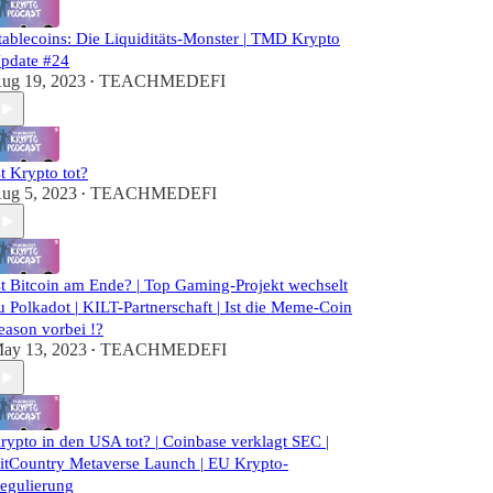
tablecoins: Die Liquiditäts-Monster | TMD Krypto
pdate #24
ug 19, 2023
TEACHMEDEFI
•
st Krypto tot?
ug 5, 2023
TEACHMEDEFI
•
st Bitcoin am Ende? | Top Gaming-Projekt wechselt
u Polkadot | KILT-Partnerschaft | Ist die Meme-Coin
eason vorbei !?
ay 13, 2023
TEACHMEDEFI
•
rypto in den USA tot? | Coinbase verklagt SEC |
itCountry Metaverse Launch | EU Krypto-
egulierung