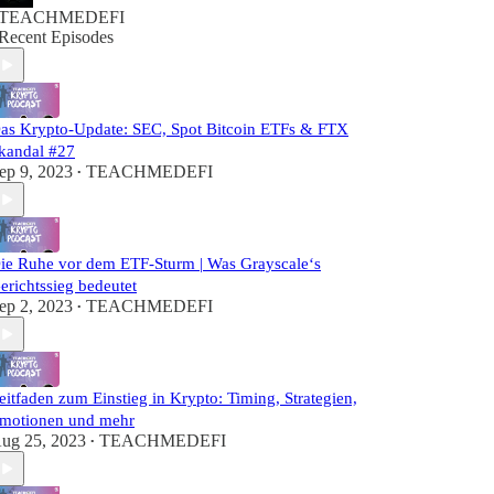
TEACHMEDEFI
Recent Episodes
as Krypto-Update: SEC, Spot Bitcoin ETFs & FTX
kandal #27
ep 9, 2023
TEACHMEDEFI
•
ie Ruhe vor dem ETF-Sturm | Was Grayscale‘s
erichtssieg bedeutet
ep 2, 2023
TEACHMEDEFI
•
eitfaden zum Einstieg in Krypto: Timing, Strategien,
motionen und mehr
ug 25, 2023
TEACHMEDEFI
•