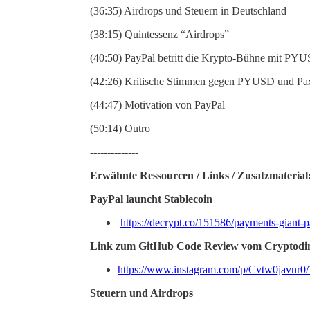
(36:35) Airdrops und Steuern in Deutschland
(38:15) Quintessenz “Airdrops”
(40:50) PayPal betritt die Krypto-Bühne mit PY
(42:26) Kritische Stimmen gegen PYUSD und Pa
(44:47) Motivation von PayPal
(50:14) Outro
--------------
Erwähnte Ressourcen / Links / Zusatzmaterial
PayPal launcht Stablecoin
https://decrypt.co/151586/payments-giant-p
Link zum GitHub Code Review vom Cryptodi
https://www.instagram.com/p/Cvtw0jav
Steuern und Airdrops