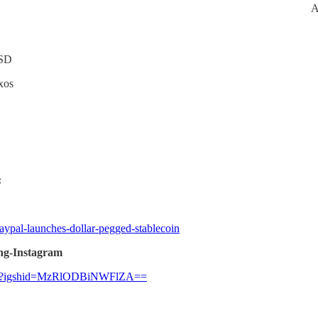
A
USD
xos
:
aypal-launches-dollar-pegged-stablecoin
ng-Instagram
nr0/?igshid=MzRlODBiNWFlZA==