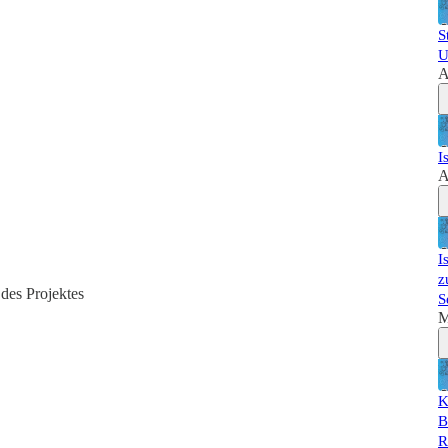
S
U
A
I
A
I
z
des Projektes
S
M
K
B
R