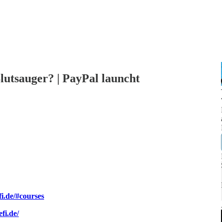
lutsauger? | PayPal launcht
fi.de/#courses
fi.de/