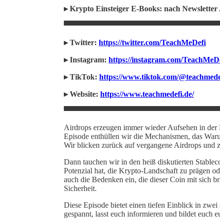
▸ Krypto Einsteiger E-Books: nach Newslette
▀▀▀▀▀▀▀▀▀▀▀▀▀▀▀▀▀▀▀▀▀▀▀▀▀▀▀▀
▸ Twitter:
https://twitter.com/TeachMeDefi
▸ Instagram:
https://instagram.com/TeachMeD
▸ TikTok:
https://www.tiktok.com/@teachmedef
▸ Website:
https://www.teachmedefi.de/
▀▀▀▀▀▀▀▀▀▀▀▀▀▀▀▀▀▀▀▀▀▀▀▀▀▀▀▀
Airdrops erzeugen immer wieder Aufsehen in der K
Episode enthüllen wir die Mechanismen, das Waru
Wir blicken zurück auf vergangene Airdrops und ze
Dann tauchen wir in den heiß diskutierten Stable
Potenzial hat, die Krypto-Landschaft zu prägen od
auch die Bedenken ein, die dieser Coin mit sich br
Sicherheit.
Diese Episode bietet einen tiefen Einblick in zw
gespannt, lasst euch informieren und bildet euch 