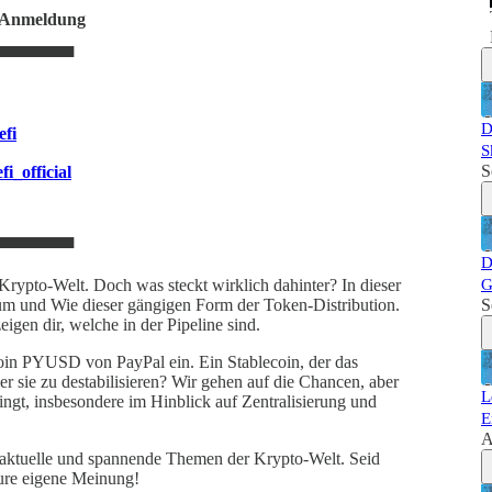
r Anmeldung
▀▀▀▀▀▀▀
D
efi
S
S
i_official
▀▀▀▀▀▀▀
D
rypto-Welt. Doch was steckt wirklich dahinter? In dieser
G
m und Wie dieser gängigen Form der Token-Distribution.
S
igen dir, welche in der Pipeline sind.
coin PYUSD von PayPal ein. Ein Stablecoin, der das
er sie zu destabilisieren? Wir gehen auf die Chancen, aber
L
ingt, insbesondere im Hinblick auf Zentralisierung und
E
A
ei aktuelle und spannende Themen der Krypto-Welt. Seid
eure eigene Meinung!