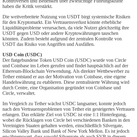
Kontroversen und Bedenken über zwielichtige Führungskräfte
haben die Kritik verstärkt.
Die weitverbreitete Nutzung von USDT birgt systemische Risiken
für den Kryptomarkt. Ein Vertrauensverlust könnte erhebliche
Liquiditätsprobleme verursachen, da viele Nutzer gleichzeitig ihre
USDT gegen USD oder andere Kryptowährungen tauschen
könnten. Zudem besteht aufgrund der zentralen Kontrolle von
USDT das Risiko von Angriffen und Ausfällen.
USD Coin (USDC)
Der fiatgebundene Token USD Coin (USDC) wurde von Circle
und Coinbase ins Leben gerufen und findet hauptsächlich auf der
Ethereum-Blockchain Verwendung. Als direkter Wettbewerber zu
Tether entstand er aus der Motivation von Coinbase, eine eigene
Handelswährung zu etablieren. Diese zentralisierte Währung wird
durch Centre, eine Organisation gegründet von Coinbase und
Circle, verwaltet.
Im Vergleich zu Tether wächst USDC langsamer, konnte jedoch
nach den Vertrauensproblemen von Tether ein gesteigertes Vertrauen
erlangen. Das erklärte Ziel von USDC ist eine 1:1 Hinterlegung,
wobei die Rücklagen von Circle bei verschiedenen Banken in den
Vereinigten Staaten gehalten werden, einschließlich Silvergate,
Silicon Valley Bank und Bank of New York Mellon. Es ist jedoch
erwähnenswert, dass sowohl Silvergate als auch SVB in diesem