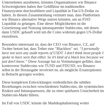
Unternehmen anzubieten, könnten Organisationen wie Binance
Schwierigkeiten haben ihre Geldflüsse im traditionellen
Finanzsystem durchzuführen und Liquidität in Fiat-US-Dollar zu
haben. In diesem Zusammenhang vermutet man, dass Plattformen
wie Binance alternative Wege nutzen könnten, um an FIAT-
Liquidität zu gelangen. Eine dieser Möglichkeiten ist die
Generierung und Nutzung intransparenter Stablecoins, mit denen
dann USDC gekauft wird um die Coins widerum gegen US-Dollar
einzulösen.
Besonders interessant ist, dass der CEO von Binance, CZ, auf
Twitter betont hat, dass Tether eine "Blackbox" sei.
“I personally
have not seen any audit reports of USDT. I don’t think most people I
spoke to have seen that either. So it’s kind of a black box because we
just don’t know.”
Diese Aussage hat zu Vermutungen geführt, dass
kontroverse Stablecoins wie TUSD und FDUSD, wo Binance
selbst in der Herausgabe involviert ist, als mögliche Ersatzoptionen
in Betracht gezogen werden.
Diese komplexen Entwicklungen verdeutlichen die subtilen
Beziehungen zwischen verschiedenen Stablecoins, die systemischen
Risiken und Intransparenzen, die zu einer spürbaren Unsicherheit im
Stablecoin-Markt führen.
Im Fall von USDC könnte die Marktkapitalisierung weiter