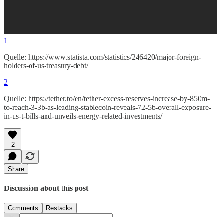
1
Quelle: https://www.statista.com/statistics/246420/major-foreign-
holders-of-us-treasury-debt/
2
Quelle: https://tether.to/en/tether-excess-reserves-increase-by-850m-
to-reach-3-3b-as-leading-stablecoin-reveals-72-5b-overall-exposure-
in-us-t-bills-and-unveils-energy-related-investments/
2
Share
Discussion about this post
Comments
Restacks