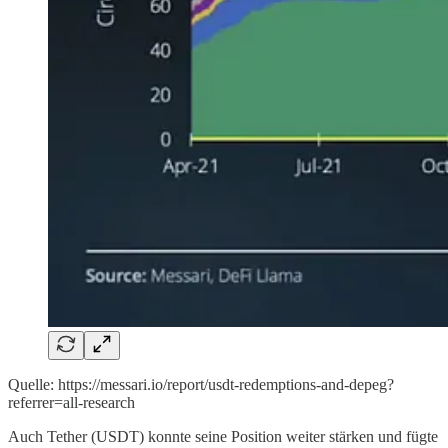
Quelle: https://messari.io/report/usdt-redemptions-and-depeg?
referrer=all-research
Auch Tether (USDT) konnte seine Position weiter stärken und fügte