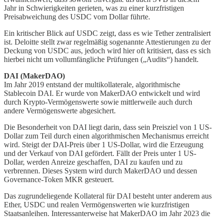
Jahr in Schwierigkeiten gerieten, was zu einer kurzfristigen
Preisabweichung des USDC vom Dollar führte.
Ein kritischer Blick auf USDC zeigt, dass es wie Tether zentralisiert
ist. Deloitte stellt zwar regelmäßig sogenannte Attestierungen zu der
Deckung von USDC aus, jedoch wird hier oft kritisiert, dass es sich
hierbei nicht um vollumfängliche Prüfungen („Audits“) handelt.
DAI (MakerDAO)
Im Jahr 2019 entstand der multikollaterale, algorithmische
Stablecoin DAI. Er wurde von MakerDAO entwickelt und wird
durch Krypto-Vermögenswerte sowie mittlerweile auch durch
andere Vermögenswerte abgesichert.
Die Besonderheit von DAI liegt darin, dass sein Preisziel von 1 US-
Dollar zum Teil durch einen algorithmischen Mechanismus erreicht
wird. Steigt der DAI-Preis über 1 US-Dollar, wird die Erzeugung
und der Verkauf von DAI gefördert. Fällt der Preis unter 1 US-
Dollar, werden Anreize geschaffen, DAI zu kaufen und zu
verbrennen. Dieses System wird durch MakerDAO und dessen
Governance-Token MKR gesteuert.
Das zugrundeliegende Kollateral für DAI besteht unter anderem aus
Ether, USDC und realen Vermögenswerten wie kurzfristigen
Staatsanleihen. Interessanterweise hat MakerDAO im Jahr 2023 die