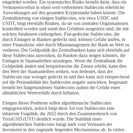
eingeleitet worden. Ein systemisches Risiko besteht darin, dass ein
Vertrauensverlust in einen weit verbreiteten Stablecoin erhebliche
Auswirkungen auf den gesamten Kryptomarkt haben könnte. Die
Zentralisierung von einigen Stablecoins, wie etwa USDC und
USDT, birgt ebenfalls Risiken, da sie von zentralen Organisationen
kontrolliert werden und somit den Gefahren ausgesetzt sind, die mit
solchen Strukturen einhergehen. Fiat-gedeckte Stablecoins, die
durch Einlagen in Banken gedeckt sind, können Gefahr laufen, in
einer Finanzkrise oder durch Missmanagement der Bank an Wert zu
verlieren. Die Geldpolitik der Zentralbanken kann sich ebenfalls auf
diese Stablecoins auswirken, da Banken dazu neigen könnten, die
Einlagen in Staatsanleihen anzulegen. Wenn die Zentralbank die
Geldpolitik ändert und beispielsweise die Zinsen erhöht, kann dies
den Wert der Staatsanleihen senken, was bedeutet, dass der
Stablecoin nun weniger gedeckt ist und dies kann sich entsprechend
auf die Preisstabilität des Stablecoins negativ auswirken. Insgesamt
besteht bei fiatgebundenen Stablecoins zudem die Gefahr eines
allmählichen Wertverfalls durch Inflation.
Einigen dieser Probleme sollen algorithmische Stablecoins
entgegenwirken, jedoch birgt diese Art von Stablecoins eine
inhärente Fragilität, die 2022 durch den Zusammenbruch von
TerraUSD (UST) deutlich wurde. Die Stabilität eines
algorithmischen Stablecoins hängt stark vom Vertrauen der
Investoren in den zugrunde liegenden Mechanismus ab. In vielen