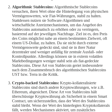
Algorithmic Stablecoins:
Algorithmische Stablecoins
versuchen, ihren Wert ohne die Hinterlegung von physischen
Vermögenswerten, wie Fiat-Währungen, stabil zu halten.
Stattdessen nutzen sie Software-Algorithmen und
wirtschaftliche Anreizmechanismen, um das Angebot des
Stablecoins automatisch zu erhöhen oder zu verringern,
basierend auf der jeweiligen Nachfrage. Ziel ist es, den Preis
des Coins möglichst nahe an einem bestimmten Zielwert, oft
einem US-Dollar, zu halten. Da sie nicht durch externe
Vermögenswerte gedeckt sind, sind sie in ihrer Natur
dezentraler und weniger anfällig für zentrale Ausfall- oder
Kontrollpunkte. Allerdings können sie in extrem volatilen
Marktbedingungen weniger stabil sein als fiat-gedeckte
Stablecoins. Diese Art von Stablecoin geriet insbesondere
nach dem Zusammenbruch des algorithmischen Stablecoins
UST bzw. Terra in die Kritik.
Crypto-backed Stablecoins:
Krypto-kollateralisierte
Stablecoins sind durch andere Kryptowährungen, wie z.B.
Ethereum, abgesichert. Diese Art von Stablecoins hält
überschüssige Kryptowährung als Sicherheit in einem Smart
Contract, um sicherzustellen, dass der Wert des Stablecoins
stabil bleibt. Wenn der Wert des hinterlegten Kryptokollaterals
fällt, werden Mechanismen aktiviert, um zusätzliches