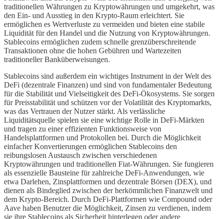
traditionellen Währungen zu Kryptowährungen und umgekehrt, was
den Ein- und Ausstieg in den Krypto-Raum erleichtert. Sie
ermöglichen es Wertverluste zu vermeiden und bieten eine stabile
Liquidität für den Handel und die Nutzung von Kryptowährungen.
Stablecoins ermöglichen zudem schnelle grenzüberschreitende
Transaktionen ohne die hohen Gebühren und Wartezeiten
traditioneller Banküberweisungen.
Stablecoins sind außerdem ein wichtiges Instrument in der Welt des
DeFi (dezentrale Finanzen) und sind von fundamentaler Bedeutung
für die Stabilität und Vielseitigkeit des DeFi-Ökosystems. Sie sorgen
für Preisstabilität und schützen vor der Volatilität des Kryptomarkts,
was das Vertrauen der Nutzer stärkt. Als verlässliche
Liquiditätsquelle spielen sie eine wichtige Rolle in DeFi-Märkten
und tragen zu einer effizienten Funktionsweise von
Handelsplattformen und Protokollen bei. Durch die Möglichkeit
einfacher Konvertierungen ermöglichen Stablecoins den
reibungslosen Austausch zwischen verschiedenen
Kryptowährungen und traditionellen Fiat-Währungen. Sie fungieren
als essenzielle Bausteine für zahlreiche DeFi-Anwendungen, wie
etwa Darlehen, Zinsplattformen und dezentrale Börsen (DEX), und
dienen als Bindeglied zwischen der herkömmlichen Finanzwelt und
dem Krypto-Bereich. Durch DeFi-Plattformen wie Compound oder
Aave haben Benutzer die Möglichkeit, Zinsen zu verdienen, indem
sie ihre Stablecoins als Sicherheit hinterlegen oder andere