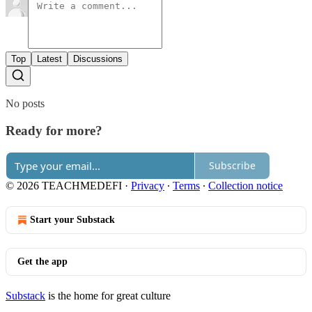
Top
Latest
Discussions
No posts
Ready for more?
Subscribe
© 2026 TEACHMEDEFI
·
Privacy
∙
Terms
∙
Collection notice
Start your Substack
Get the app
Substack
is the home for great culture