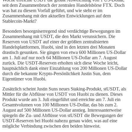
seit dem Zusammenbruch der zentralen Handelsbörse FTX. Doch
was hat zu diesem Vorfall geführt, und wie steht er im
Zusammenhang mit den aktuellen Entwicklungen auf dem
Stablecoin-Markt?
Besonders besorgniserregend sind verdächtige Bewegungen im
Zusammenhang mit USDT, die den Markt verunsichern. Die
Reserven von USDT auf einer der größten zentralisierten
Handelsplattformen, Huobi, sind in den letzten drei Monaten
drastisch gesunken. Sie gingen von etwa 600 Millionen US-Dollar
am 1. Juli auf nur noch 64 Millionen US-Dollar am 7. August
zurück. Die USDT-Reserven erholten sich diese Woche leicht,
hauptsächlich dank einer Einzahlung von 200 Millionen US-Dollar
durch die bekannte Krypto-Persönlichkeit Justin Sun, dem
Eigentümer von Huobi.
Zusätzlich scheint Justin Suns neues Staking-Produkt, stUSDT, als
Mittler für die Abflüsse von USDT von Huobi zu dienen. Dieses
Produkt wurde am 3. Juli eingeführt und erreichte am 7. Juli ein
Gesamtvolumen von 100 Millionen US-Dollar, das bis zum 2.
August auf 500 Millionen US-Dollar anstieg. Interessanterweise
spiegeln die Zu- und Abflüsse von stUSDT die Bewegungen der
USDT-Reserven bei Huobi nahezu genau wider, was auf eine
mögliche Verbindung zwischen den beiden hinweist.