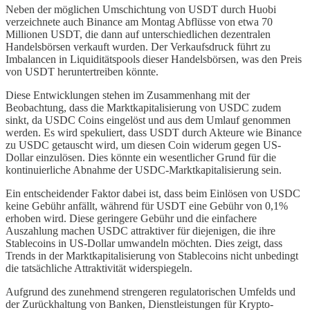
Neben der möglichen Umschichtung von USDT durch Huobi
verzeichnete auch Binance am Montag Abflüsse von etwa 70
Millionen USDT, die dann auf unterschiedlichen dezentralen
Handelsbörsen verkauft wurden. Der Verkaufsdruck führt zu
Imbalancen in Liquiditätspools dieser Handelsbörsen, was den Preis
von USDT heruntertreiben könnte.
Diese Entwicklungen stehen im Zusammenhang mit der
Beobachtung, dass die Marktkapitalisierung von USDC zudem
sinkt, da USDC Coins eingelöst und aus dem Umlauf genommen
werden. Es wird spekuliert, dass USDT durch Akteure wie Binance
zu USDC getauscht wird, um diesen Coin widerum gegen US-
Dollar einzulösen. Dies könnte ein wesentlicher Grund für die
kontinuierliche Abnahme der USDC-Marktkapitalisierung sein.
Ein entscheidender Faktor dabei ist, dass beim Einlösen von USDC
keine Gebühr anfällt, während für USDT eine Gebühr von 0,1%
erhoben wird. Diese geringere Gebühr und die einfachere
Auszahlung machen USDC attraktiver für diejenigen, die ihre
Stablecoins in US-Dollar umwandeln möchten. Dies zeigt, dass
Trends in der Marktkapitalisierung von Stablecoins nicht unbedingt
die tatsächliche Attraktivität widerspiegeln.
Aufgrund des zunehmend strengeren regulatorischen Umfelds und
der Zurückhaltung von Banken, Dienstleistungen für Krypto-