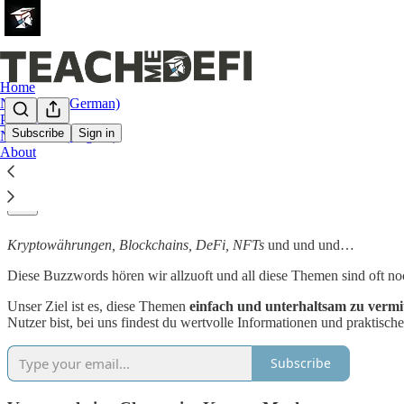
Home
Newsletter (German)
Podcasts
Subscribe
Sign in
Newsletter (English)
About
Krypto leicht gemacht!
Kryptowährungen, Blockchains, DeFi, NFTs
und und und…
Diese Buzzwords hören wir allzuoft und all diese Themen sind oft no
Unser Ziel ist es, diese Themen
einfach und unterhaltsam zu vermi
Nutzer bist, bei uns findest du wertvolle Informationen und praktische
Subscribe