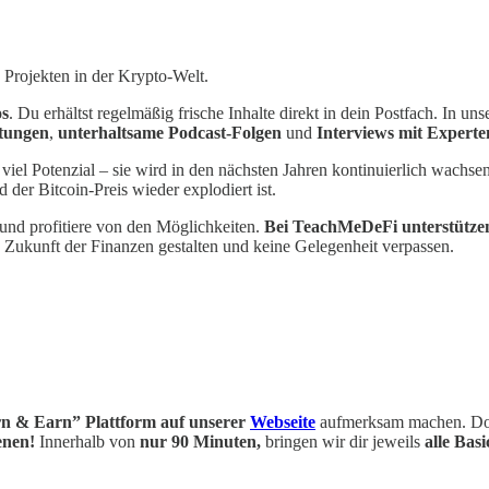
 Projekten in der Krypto-Welt.
os
. Du erhältst regelmäßig frische Inhalte direkt in dein Postfach. In u
itungen
,
unterhaltsame Podcast-Folgen
und
Interviews mit Experte
viel Potenzial – sie wird in den nächsten Jahren kontinuierlich wachsen
d der Bitcoin-Preis wieder explodiert ist.
 und profitiere von den Möglichkeiten.
Bei TeachMeDeFi unterstützen
 Zukunft der Finanzen gestalten und keine Gelegenheit verpassen.
n & Earn” Plattform auf unserer
Webseite
aufmerksam machen. Dort
enen!
Innerhalb von
nur 90 Minuten,
bringen wir dir jeweils
alle Bas