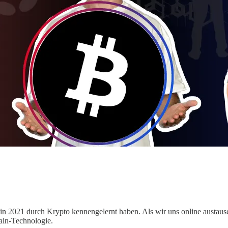
h in 2021 durch Krypto kennengelernt haben. Als wir uns online austau
ain-Technologie.