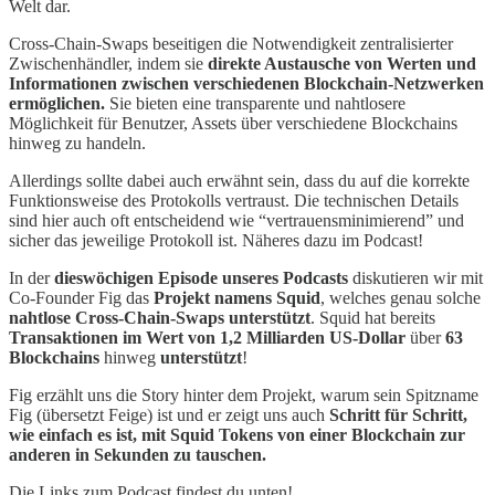
Welt dar.
Cross-Chain-Swaps beseitigen die Notwendigkeit zentralisierter
Zwischenhändler, indem sie
direkte Austausche von Werten und
Informationen
zwischen verschiedenen Blockchain-Netzwerken
ermöglichen.
Sie bieten eine transparente und nahtlosere
Möglichkeit für Benutzer, Assets über verschiedene Blockchains
hinweg zu handeln.
Allerdings sollte dabei auch erwähnt sein, dass du auf die korrekte
Funktionsweise des Protokolls vertraust. Die technischen Details
sind hier auch oft entscheidend wie “vertrauensminimierend” und
sicher das jeweilige Protokoll ist. Näheres dazu im Podcast!
In der
dieswöchigen Episode unseres Podcasts
diskutieren wir mit
Co-Founder Fig das
Projekt namens Squid
, welches genau solche
nahtlose Cross-Chain-Swaps unterstützt
. Squid hat bereits
Transaktionen im Wert von 1,2 Milliarden US-Dollar
über
63
Blockchains
hinweg
unterstützt
!
Fig erzählt uns die Story hinter dem Projekt, warum sein Spitzname
Fig (übersetzt Feige) ist und er zeigt uns auch
Schritt für Schritt,
wie einfach es ist, mit Squid Tokens von einer Blockchain zur
anderen in Sekunden zu tauschen.
Die Links zum Podcast findest du unten!