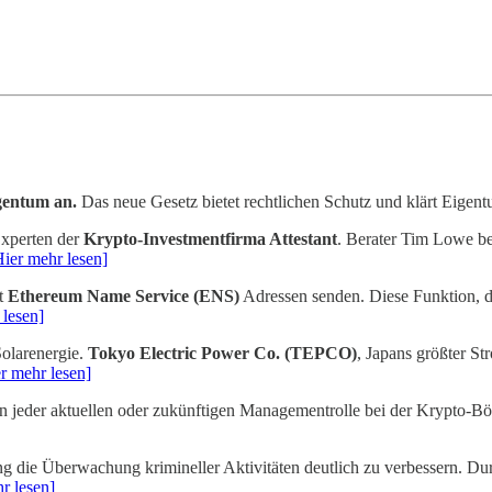
gentum an.
Das neue Gesetz bietet rechtlichen Schutz und klärt Eigen
Experten der
Krypto-Investmentfirma Attestant
. Berater Tim Lowe be
Hier mehr lesen]
t
Ethereum Name Service (ENS)
Adressen senden. Diese Funktion, d
 lesen]
Solarenergie.
Tokyo Electric Power Co. (TEPCO)
, Japans größter St
r mehr lesen]
von jeder aktuellen oder zukünftigen Managementrolle bei der Krypto-Bö
ng die Überwachung krimineller Aktivitäten deutlich zu verbessern. Du
r lesen]