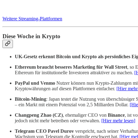
Weitere Streaming-Plattformen
Diese Woche in Krypto
UK-Gesetz erkennt Bitcoin und Krypto als persönliches Ei
Ethereum braucht besseres Marketing für Wall Street
, so 
Ethereum für institutionelle Investoren attraktiver zu machen.
[
PayPal und Venmo
Nutzer können nun Krypto-Zahlungen mi
Kryptowährungen auf diesen Plattformen einfacher.
[Hier mehr
Bitcoin-Mining
: Japan testet die Nutzung von überschüssiger 
– ein Markt mit einem Potenzial von 2,5 Milliarden Dollar.
[Hie
Changpeng Zhao (CZ)
, ehemaliger CEO von
Binance
, ist 
jedoch nicht mehr betreiben oder verwalten.
[Hier mehr lesen]
Telegram CEO Pavel Durov
verspricht, nach seiner Verhaftu
Wachstum von Telegram die Kontrolle erschwert hat.
[Hier meh