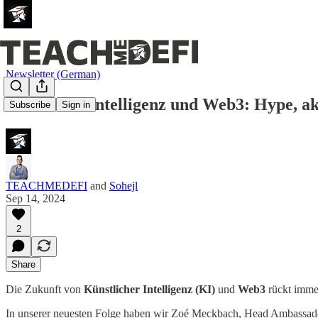
Newsletter (German)
Künstliche Intelligenz und Web3: Hype, ak
Subscribe
Sign in
TEACHMEDEFI
and
Sohejl
Sep 14, 2024
2
Share
Die Zukunft von
Künstlicher Intelligenz (KI)
und
Web3
rückt imme
In unserer neuesten Folge haben wir Zoé Meckbach, Head Ambassador