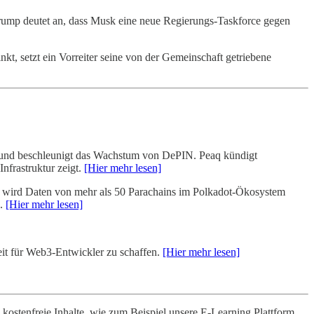
 Trump deutet an, dass Musk eine neue Regierungs-Taskforce gegen
kt, setzt ein Vorreiter seine von der Gemeinschaft getriebene
und beschleunigt das Wachstum von DePIN. Peaq kündigt
nfrastruktur zeigt.
[Hier mehr lesen]
k, wird Daten von mehr als 50 Parachains im Polkadot-Ökosystem
n.
[Hier mehr lesen]
it für Web3-Entwickler zu schaffen.
[Hier mehr lesen]
ostenfreie Inhalte, wie zum Beispiel unsere E-Learning Plattform