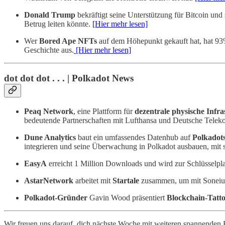
Donald Trump
bekräftigt seine Unterstützung für Bitcoin und 
Betrug leiten könnte.
[Hier mehr lesen]
Wer
Bored Ape NFTs
auf dem Höhepunkt gekauft hat, hat 93% 
Geschichte aus.
[Hier mehr lesen]
dot dot dot . . . | Polkadot News
Peaq Network
, eine Plattform für
dezentrale physische Infr
bedeutende Partnerschaften mit Lufthansa und Deutsche Teleko
Dune Analytics
baut ein umfassendes Datenhub auf
Polkadot
integrieren und seine Überwachung in Polkadot ausbauen, mit s
EasyA
erreicht 1 Million Downloads und wird zur Schlüsselpl
AstarNetwork
arbeitet mit
Startale
zusammen, um mit Soneiu
Polkadot-Gründer
Gavin Wood präsentiert
Blockchain-Tatt
Wir freuen uns darauf, dich nächste Woche mit weiteren spannenden 