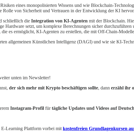
 Risiken eines monopolisierten Wissens und wie Blockchain-Technologie
e Rolle von Sicherheit und Vertrauen in der Entwicklung der KI hervor
 schließlich die
Integration von KI-Agenten
mit der Blockchain. Hier
ge Hardware setzt, um komplexe Berechnungen sicher durchzuführen u
, die es ermöglicht, KI-Agenten zu erstellen, die mit Off-Chain-Modell
ierten allgemeinen Künstlichen Intelligenz (DAGI) und wie sie KI-Tech
iter unten im Newsletter!
nnst,
der sich mehr mit Krypto beschäftigen sollte
, dann
erzähl ihr 
nserem
Instagram-Profil
für
tägliche Updates und Videos auf Deutsc
er E-Learning Plattform vorbei mit
kostenfreien
Grundlagenkursen auf