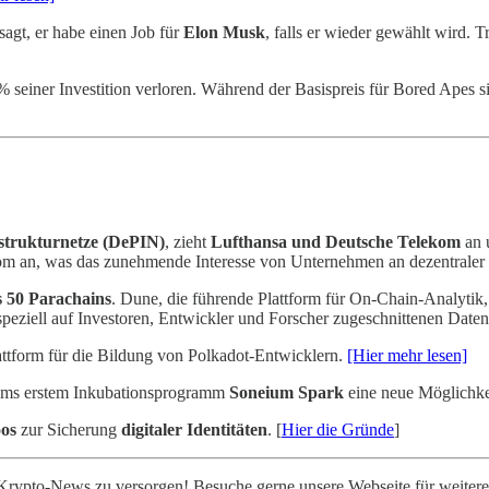
sagt, er habe einen Job für
Elon Musk
, falls er wieder gewählt wird.
seiner Investition verloren. Während der Basispreis für Bored Apes sin
astrukturnetze (DePIN)
, zieht
Lufthansa und Deutsche Telekom
an 
m an, was das zunehmende Interesse von Unternehmen an dezentraler I
s 50 Parachains
. Dune, die führende Plattform für On-Chain-Analyti
peziell auf Investoren, Entwickler und Forscher zugeschnittenen Date
attform für die Bildung von Polkadot-Entwicklern.
[Hier mehr lesen]
ms erstem Inkubationsprogramm
Soneium Spark
eine neue Möglichke
oos
zur Sicherung
digitaler Identitäten
. [
Hier die Gründe
]
Krypto-News zu versorgen! Besuche gerne unsere Webseite für weitere k