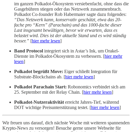
im ganzen Polkadot-Ökosystem versiebenfacht, ohne dass die
Gasgebühren stiegen oder das Netzwerk zusammenbrach.
Polkadot Co-founder Rob Habermaier sagte dazu folgendes:
“Das Netzwerk kann, konservativ geschätzt, etwa das 20-
fache pro “Kern” (Parachain) und das 1000-fache dieser
Last insgesamt bewältigen, bevor wir erwarten, dass es
belastet wird. Dies ist der aktuelle Stand und es wird ständig
besser.”
[
hier mehr lesen
]
Band Protocol
integriert sich in Astar’s Ink, um Orakel-
Dienste im Polkadot-Ökosystem zu verbessern. [
hier mehr
lesen
]
Polkadot begrüßt Move:
Eiger schließt Integration für
Substrate-Blockchains ab. [
hier mehr lesen
]
Polkadot Parachain Start:
Robonomics verbindet sich am
25. September mit der Relay Chain. [
hier mehr lesen
]
Polkadot-Nutzeraktivität
erreicht Jahres-Tief, während
DOT wichtige Preisunterstützung testet. [
hier mehr lesen
]
Wir freuen uns darauf, dich nächste Woche mit weiteren spannenden
Krypto-News zu versorgen! Besuche gerne unsere Webseite für