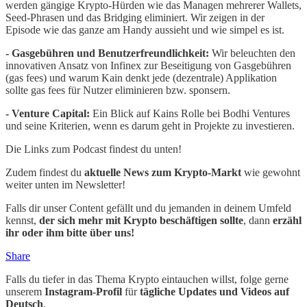
werden gängige Krypto-Hürden wie das Managen mehrerer Wallets,
Seed-Phrasen und das Bridging eliminiert. Wir zeigen in der
Episode wie das ganze am Handy aussieht und wie simpel es ist.
- Gasgebühren und Benutzerfreundlichkeit:
Wir beleuchten den
innovativen Ansatz von Infinex zur Beseitigung von Gasgebühren
(gas fees) und warum Kain denkt jede (dezentrale) Applikation
sollte gas fees für Nutzer eliminieren bzw. sponsern.
- Venture Capital:
Ein Blick auf Kains Rolle bei Bodhi Ventures
und seine Kriterien, wenn es darum geht in Projekte zu investieren.
Die Links zum Podcast findest du unten!
Zudem findest du
aktuelle News zum Krypto-Markt
wie gewohnt
weiter unten im Newsletter!
Falls dir unser Content gefällt und du jemanden in deinem Umfeld
kennst,
der sich mehr mit Krypto beschäftigen sollte
, dann
erzähl
ihr oder ihm bitte über uns!
Share
Falls du tiefer in das Thema Krypto eintauchen willst, folge gerne
unserem
Instagram-Profil
für
tägliche Updates und Videos auf
Deutsch
.