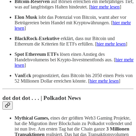
Bitcoin-Reserven
auf Börsen erreichen ein mehrjähriges Tief,
was auf langfristiges Halten hindeutet. [
hier mehr lesen
]
Elon Musk
lobt das Potenzial von Bitcoin, warnt aber vor
Betrügereien beim Handel mit Kryptowährungen. [
hier mehr
lesen
]
BlackRock-Exekutive
erklärt, dass nur Bitcoin und
Ethereum die Kriterien für ETFs erfüllen. [
hier mehr lesen
]
Spot Ethereum ETFs
lösen einen Anstieg des
Handelsvolumens bei Krypto-Investmentfonds aus. [
hier mehr
lesen
]
VanEck
prognostiziert, dass Bitcoin bis 2050 einen Preis von
52 Millionen Dollar erreichen könnte. [
hier mehr lesen
]
dot dot dot . . . | Polkadot News
Mythical Games,
eines der größten Web3 Gaming Projekte,
hat die Migration ihrer Blockchain zu Polkadot vollendet und
ist nun live. Am ersten Tag hat die Chain ganze
3 Millionen
Transaktionen
realisiert. Das hat das Transaktionsvolumen