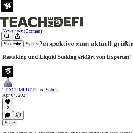
Newsletter (German)
Die Insider-Perspektive zum aktuell größ
Subscribe
Sign in
Restaking und Liquid Staking erklärt von Experten!
TEACHMEDEFI
and
Sohejl
Apr 04, 2024
2
Share