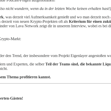
nende Podcast-Folgen aufgenommen!
also nicht wundern, wenn du in der letzten Woche keinen erhalten hast!
rk
, was derzeit viel Aufmerksamkeit genießt und wo man derzeit noch 
derzeit von neuen Krypto-Projekten oft als
Kriterium für einen zukü
ründer von Lava Network zeigt dir in unserem Interview, wobei es bei 
Krypto-Markt:
ht, der den Trend, der insbesondere vom Projekt Eigenlayer angestoßen w
dern und Experten, die selber
Teil der Teams sind, die bekannte Liq
icht.
sem Thema profitieren kannst.
perten-Gästen!