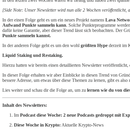
In den letzten zwei Wochen waren wir fleißig und haben zwei span
[Side Note: Unser Newsletter wird nun alle 2 Wochen veröffentlicht, 
In der einen Folge geht es um ein neues Projekt namens
Lava Netwo
Aufwand Punkte sammeln kann
. Solche Punkteprogramme werden 
dafür keine Garantie, aber dieser Trend lässt sich beobachten. Der G
Punkte sammeln kannst.
In der anderen Folge geht es um den wohl
größten Hype
derzeit im 
Liquid Staking und Restaking.
Hierzu hatten wir bereits einen detaillierten Newsletter veröffentlic
In dieser Folge erhalten wir aber Einblicke in diesen Trend von Grün
bessere Adresse, um etwas über diese Themen zu lernen, gibt es also n
Lies weiter und schau dir die Folge an, um zu
lernen wie du von die
Inhalt des Newsletters:
Im
Podcast diese Woche: 2 neue Podcasts gedroppt mit Ex
Diese Woche in Krypto:
Aktuelle Krypto-News