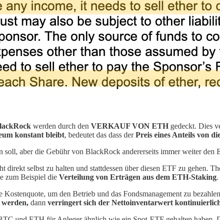
lackRock
werden durch den
VERKAUF VON ETH
gedeckt. Dies v
eum konstant bleibt
, bedeutet das dass der
Preis eines Anteils von d
ben soll, aber die Gebühr von BlackRock andererseits immer weiter den
ht direkt selbst zu halten und stattdessen über diesen ETF zu gehen. 
e zum Beispiel die
Verteilung von Erträgen aus dem ETH-Staking
.
e Kostenquote, um den Betrieb und das Fondsmanagement zu bezahlen. 
t werden,
dann
verringert sich der Nettoinventarwert kontinuierlic
e BTC und ETH für Anleger ähnlich wie ein Spot-ETF gehalten haben. D