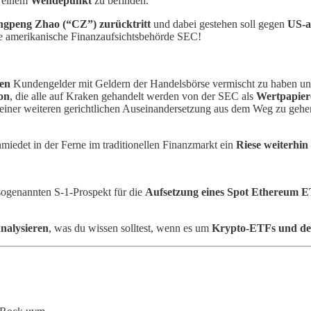
n einem
Wendepunkt
zu befinden.
gpeng Zhao (“CZ”) zurücktritt
und dabei gestehen soll gegen
US-a
e amerikanische Finanzaufsichtsbehörde SEC!
en
Kundengelder mit Geldern der Handelsbörse vermischt zu haben und a
on
, die alle auf Kraken gehandelt werden von der SEC als
Wertpapier
iner weiteren gerichtlichen Auseinandersetzung aus dem Weg zu gehen
hmiedet in der Ferne im traditionellen Finanzmarkt ein
Riese weiterhin
sogenannten S-1-Prospekt für die
Aufsetzung eines Spot Ethereum 
nalysieren
, was du wissen solltest, wenn es um
Krypto-ETFs und de