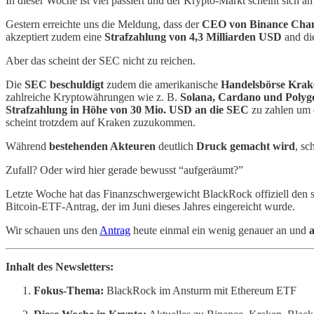
In dieser Woche ist viel passiert und der Krypto-Markt scheint sich a
Gestern erreichte uns die Meldung, dass der
CEO von Binance Chan
akzeptiert zudem eine
Strafzahlung von 4,3 Milliarden USD
and di
Aber das scheint der SEC nicht zu reichen.
Die
SEC beschuldigt
zudem die amerikanische
Handelsbörse Krak
zahlreiche Kryptowährungen wie z. B.
Solana, Cardano und Polyg
Strafzahlung in Höhe von 30 Mio. USD an die SEC
zu zahlen um e
scheint trotzdem auf Kraken zuzukommen.
Während
bestehenden Akteuren
deutlich
Druck gemacht wird
, sc
Zufall? Oder wird hier gerade bewusst “aufgeräumt?”
Letzte Woche hat das Finanzschwergewicht BlackRock offiziell den 
Bitcoin-ETF-Antrag, der im Juni dieses Jahres eingereicht wurde.
Wir schauen uns den
Antrag
heute einmal ein wenig genauer an und
a
Inhalt des Newsletters:
Fokus-Thema:
BlackRock im Ansturm mit Ethereum ETF