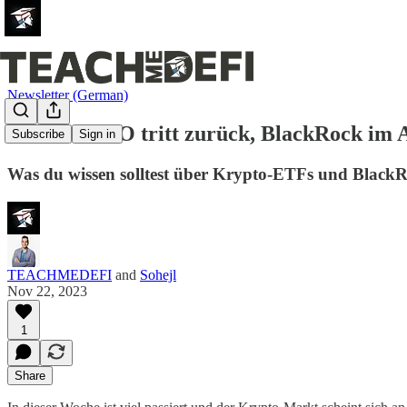
Newsletter (German)
Binance CEO tritt zurück, BlackRock im
Subscribe
Sign in
Was du wissen solltest über Krypto-ETFs und Black
TEACHMEDEFI
and
Sohejl
Nov 22, 2023
1
Share