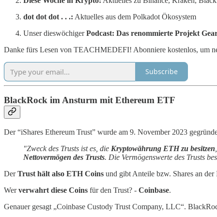
Diese Woche in Krypto:
Aktuelles zu Binance, Kraken, Blac
dot dot dot . . .:
Aktuelles aus dem Polkadot Ökosystem
Unser dieswöchiger
Podcast: Das renommierte Projekt Gear
Danke fürs Lesen von TEACHMEDEFI! Abonniere kostenlos, um neue B
Subscribe
BlackRock im Ansturm mit Ethereum ETF
Der “iShares Ethereum Trust” wurde am 9. November 2023 gegründet.
"Zweck des Trusts ist es, die
Kryptowährung ETH zu besitzen
Nettovermögen des Trusts
. Die Vermögenswerte des Trusts bes
Der
Trust hält also ETH Coins
und gibt Anteile bzw. Shares an der 
Wer
verwahrt diese Coins
für den Trust? -
Coinbase
.
Genauer gesagt „Coinbase Custody Trust Company, LLC“. BlackRock k